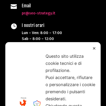
Email

pr@seo-strategy.it
I nostri orari

Lun – Ven: 8:00 – 17:00
Sab – 8:00 – 12:00
✕
Telefono

Questo sito utilizza
+39 333 87 20 623
cookie tecnici e di
Alessandro
profilazione.
Puoi accettare, rifiutare
Il portale SEO-Strategy è nato col Corso SEO
o personalizzare i cookie
Strategy per Marketing Technology Specialist
premendo i pulsanti
di ITS Machina Lonati.
desiderati.
Fondazione Istituto Tecnico Superiore per le
nuove tecnologie per il made in Italy
Chiudendo questa