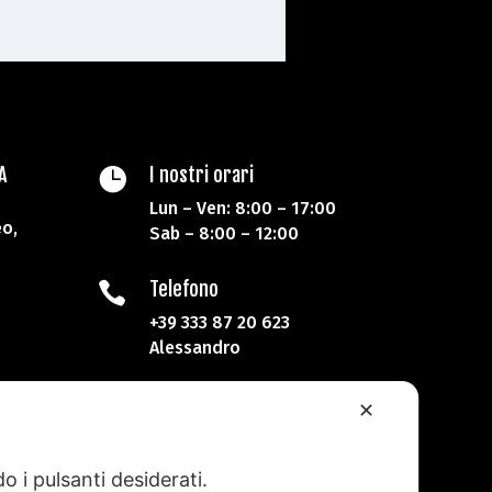
A
I nostri orari

Lun – Ven: 8:00 – 17:00
o,
Sab – 8:00 – 12:00
Telefono

+39 333 87 20 623
Alessandro
✕
hina Lonati.
ati
o i pulsanti desiderati.