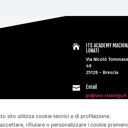
ITS ACADEMY MACHIN

LONATI
Via Nicolò Tommase
49
25128 – Brescia
Email

pr@seo-strategy.it
o sito utilizza cookie tecnici e di profilazione.
SEO Strategy per Marketing Technology Specialist di ITS Mac
per le nuove tecnologie per il made in Italy Machina Lon
 accettare, rifiutare o personalizzare i cookie premend