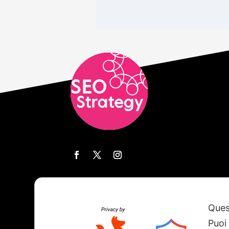
Quest
Il portale SEO-Strategy è nato col Corso 
Fondazione Istituto Tecnico Superiore 
Puoi