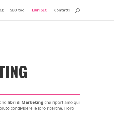
og
SEO tool
Libri SEO
Contatti
TING
sono
libri di Marketing
che riportiamo qui
luto condividere le loro ricerche, i loro