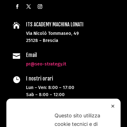
ITS ACADEMY MACHINA LONATI

Via Nicolò Tommaseo, 49
25128 – Brescia
Email

pr@seo-strategy.it
I nostri orari

Lun – Ven: 8:00 – 17:00
Sab – 8:00 – 12:00
✕
Telefono

Questo sito utilizza
+39 333 87 20 623
cookie tecnici e di
Alessandro