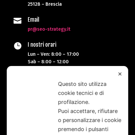
25128 – Brescia
Email

pr@seo-strategy.it
I nostri orari

Lun – Ven: 8:00 – 17:00
Sab – 8:00 – 12:00
✕
Telefono

Questo sito utilizza
+39 333 87 20 623
cookie tecnici e di
Alessandro
profilazione.
Puoi accettare, rifiutare
Il portale SEO-Strategy è nato col Corso SEO
o personalizzare i cookie
Strategy per Marketing Technology Specialist
premendo i pulsanti
di ITS Machina Lonati.