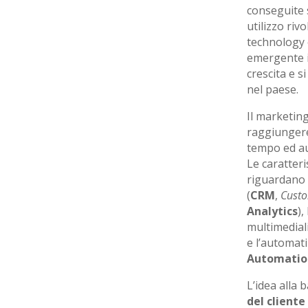
conseguite 
utilizzo riv
technology 
emergente in
crescita e s
nel paese.
Il marketin
raggiungere 
tempo ed au
Le caratter
riguardano
(
CRM
,
Custo
Analytics
),
multimediali
e l’automati
Automatio
L’idea alla 
del cliente