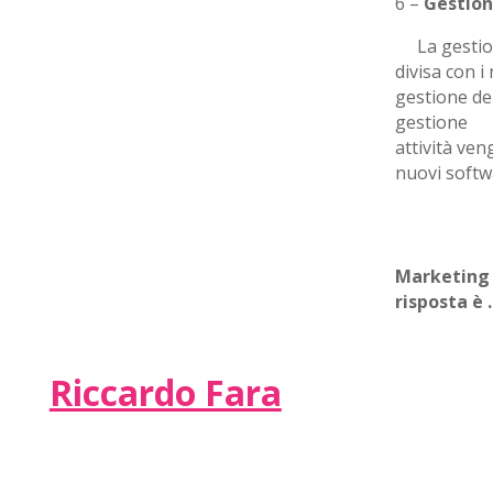
6 –
Gestion
La gestion
divisa con i
gestione de
gestione f
attività ven
nuovi softw
Marketing 
risposta è 
Riccardo Fara