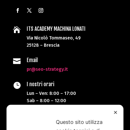
ITS ACADEMY MACHINA LONATI

Via Nicolò Tommaseo, 49
25128 – Brescia
Email

pr@seo-strategy.it
I nostri orari

Lun – Ven: 8:00 – 17:00
Sab – 8:00 – 12:00
✕
Telefono

Questo sito utilizza
+39 333 87 20 623