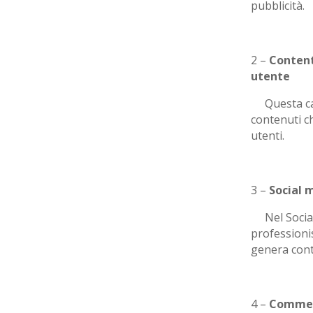
pubblicità.
2 –
Content
utente
Questa cat
contenuti ch
utenti.
3 –
Social 
Nel Socia
professioni
genera conte
4 –
Commer