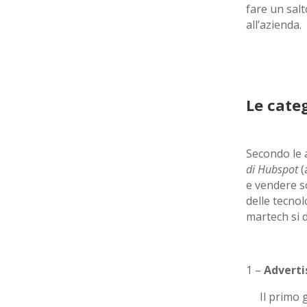
fare un salt
all’azienda.
Le cate
Secondo le a
di Hubspot
(
e vendere so
delle tecno
martech si 
1 –
Adverti
Il primo gr