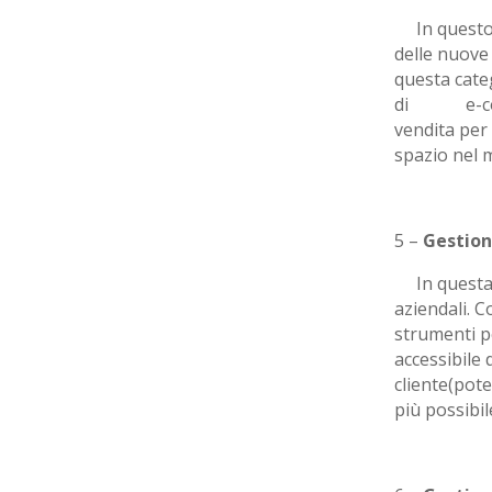
In questo g
delle nuove 
questa cate
di e-comm
vendita per
spazio nel 
5 –
Gestion
In questa s
aziendali. 
strumenti p
accessibil
cliente(pote
più possibil