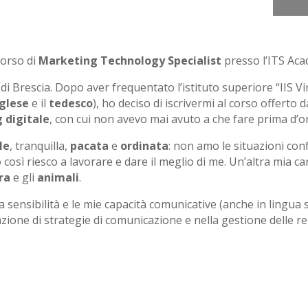
corso di
Marketing Technology Specialist
presso l’ITS Aca
 di Brescia. Dopo aver frequentato l’istituto superiore “IIS V
nglese
e il
tedesco
), ho deciso di iscrivermi al corso offert
 digitale
, con cui non avevo mai avuto a che fare prima d’o
le
, tranquilla,
pacata
e
ordinata
: non amo le situazioni con
 così riesco a lavorare e dare il meglio di me. Un’altra mia c
ra
e gli
animali
.
ia sensibilità e le mie capacità comunicative (anche in lingua 
azione di strategie di comunicazione e nella gestione delle rela