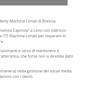
demy Machina Lonati di Brescia.
incenzo Capirola” a Leno con indirizzo
o da ITS Machina Lonati per imparare in
ra.
fusionarie e cerco di mantenere il
aratteristica, che forse non si direbbe dato
straniera) nella gestione dei social media,
zioni con i clienti.