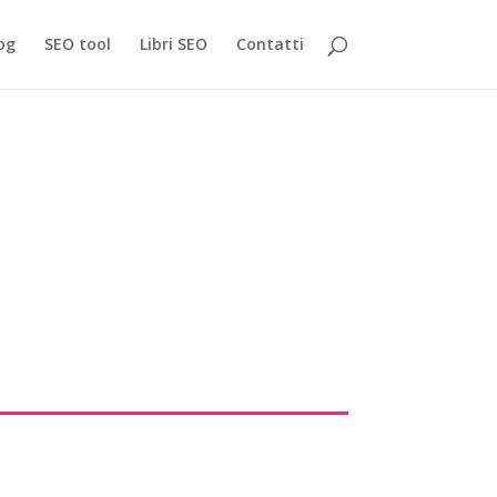
og
SEO tool
Libri SEO
Contatti