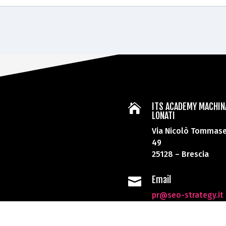
ITS ACADEMY MACHIN

LONATI
Via Nicolò Tommase
49
25128 – Brescia
Email

pr@seo-strategy.it