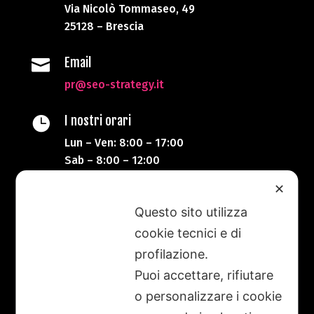
Via Nicolò Tommaseo, 49
25128 – Brescia
Email

pr@seo-strategy.it
I nostri orari

Lun – Ven: 8:00 – 17:00
Sab – 8:00 – 12:00
✕
Telefono

Questo sito utilizza
+39 333 87 20 623
cookie tecnici e di
Alessandro
profilazione.
Puoi accettare, rifiutare
Il portale SEO-Strategy è nato col Corso SEO
o personalizzare i cookie
Strategy per Marketing Technology Specialist