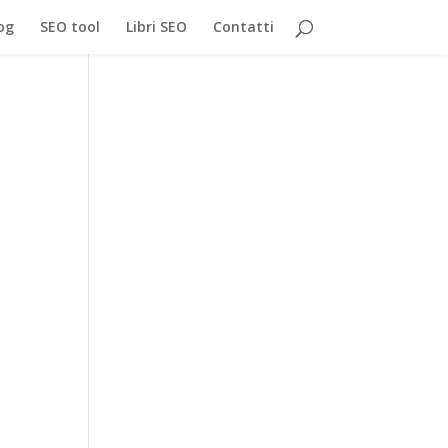
og
SEO tool
Libri SEO
Contatti