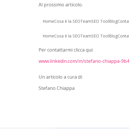
Al prossimo articolo.
Home
Cosa è la SEO
Team
SEO Tool
Blog
Contat
Home
Cosa è la SEO
Team
SEO Tool
Blog
Contat
Per contattarmi clicca qui:
www.linkedin.com/in/stefano-chiappa-9b
Un articolo a cura di:
Stefano Chiappa