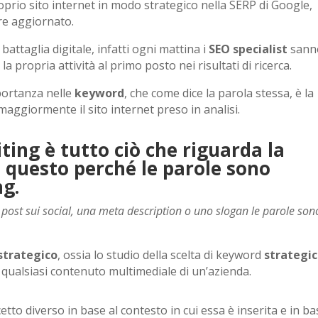
oprio sito internet in modo strategico nella SERP di Google,
pre aggiornato.
attaglia digitale, infatti ogni mattina i
SEO specialist
sann
 propria attività al primo posto nei risultati di ricerca.
portanza nelle
keyword
, che come dice la parola stessa, è la
 maggiormente il sito internet preso in analisi.
ting è tutto ciò che riguarda la
 questo perché le parole sono
ng.
n post sui social, una meta description o uno slogan le parole son
strategico
, ossia lo studio della scelta di keyword
strategi
 qualsiasi contenuto multimediale di un’azienda.
o diverso in base al contesto in cui essa è inserita e in ba